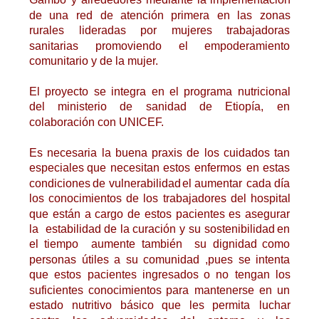
de
una
red
de
atención
primera
en
las
zonas 
rurales
lideradas
por
mujeres
trabajadoras 
sanitarias
promoviendo
el
empoderamiento 
comunitario y de la mujer.
El
proyecto
se
integra
en
el
programa
nutricional 
del
ministerio
de
sanidad
de
Etiopía,
en 
colaboración con UNICEF.
Es
necesaria
la
buena
praxis
de
los
cuidados
tan 
especiales
que
necesitan
estos
enfermos
en
estas 
condiciones
de
vulnerabilidad
el
aumentar
cada
día 
los
conocimientos
de
los
trabajadores
del
hospital 
que
están
a
cargo
de
estos
pacientes
es
asegurar 
la
estabilidad
de
la
curación
y
su
sostenibilidad
en 
el
tiempo
aumente
también
su
dignidad
como 
personas
útiles
a
su
comunidad
,pues
se
intenta 
que
estos
pacientes
ingresados
o
no
tengan
los 
suficientes
conocimientos
para
mantenerse
en
un 
estado
nutritivo
básico
que
les
permita
luchar 