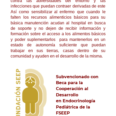
contra
las
adversidades
del
entorno
y
las 
infecciones
que
puedan
contraer
derivadas
de
este 
Así
como
sensibilizar
al
enfermo
que
cuando
le 
falten
los
recursos
alimenticios
básicos
para
su 
básica
manutención
acudan
al
hospital
en
busca 
de
soporte
y
no
dejen
de
recibir
información
y 
formación
sobre
el
acceso
a
los
alimentos
básicos 
y
poder
suplementarlos
para
mantenerlos
en
un 
estado
de
autonomía
suficiente
que
puedan 
trabajar
en
sus
tierras,
casas
dentro
de
su 
comunidad y ayuden en el desarrollo de la misma.
Subvencionado con 
Beca para la 
Cooperación al 
Desarrollo 
en Endocrinología 
Pediátrica de la 
FSEEP