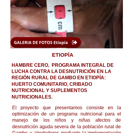
ETIOPÍA
HAMBRE CERO,  PROGRAMA INTEGRAL DE 
LUCHA CONTRA LA DESNUTRICIÓN EN LA 
REGIÓN RURAL DE GAMBO EN ETIOPÍA: 
HUERTO COMUNITARIO, CRIBADO 
NUTRICIONAL Y SUPLEMENTOS 
NUTRICIONALES.
El
proyecto
que
presentamos
consiste
en
la 
optimización
de
un
programa
nutricional
para
el 
manejo
de
los
niños
y
niñas
afectos
de 
desnutrición
aguda
severa
de
la
población
rural
de 
Gambo
y
alrededores
mediante
la
implementación 