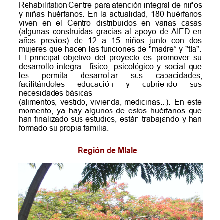
Rehabilitation
Centre
para
atención
integral
de
niños 
y
niñas
huérfanos.
En
la
actualidad,
180
huérfanos 
viven
en
el
Centro
distribuidos
en
varias
casas 
(algunas
construidas
gracias
al
apoyo
de
AIED
en 
años
previos)
de
12
a
15
niños
junto
con
dos 
mujeres
que
hacen
las
funciones
de
"madre”
y
"tía". 
El
principal
objetivo
del
proyecto
es
promover
su 
desarrollo
integral:
físico,
psicológico
y
social
que 
les
permita
desarrollar
sus
capacidades, 
facilitándoles
educación
y
cubriendo
sus 
necesidades básicas
(alimentos,
vestido,
vivienda,
medicinas...).
En
este 
momento,
ya
hay
algunos
de
estos
huérfanos
que 
han
finalizado
sus
estudios,
están
trabajando
y
han 
formado su propia familia.
Región de Mlale