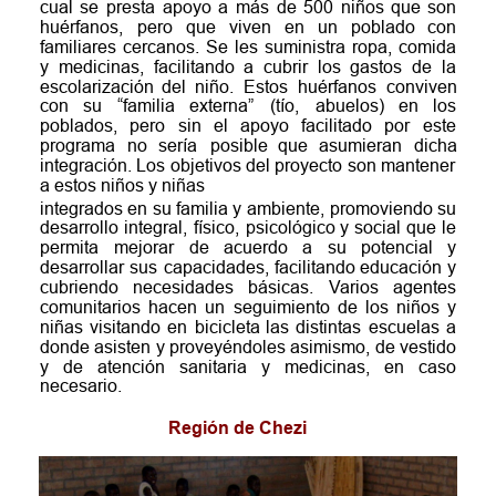
cual
se
presta
apoyo
a
más
de
500
niños
que
son 
huérfanos,
pero
que
viven
en
un
poblado
con 
familiares
cercanos.
Se
les
suministra
ropa,
comida 
y
medicinas,
facilitando
a
cubrir
los
gastos
de
la 
escolarización
del
niño.
Estos
huérfanos
conviven 
con
su
“familia
externa”
(tío,
abuelos)
en
los 
poblados,
pero
sin
el
apoyo
facilitado
por
este 
programa
no
sería
posible
que
asumieran
dicha 
integración.
Los
objetivos
del
proyecto
son
mantener 
a estos niños y niñas
integrados
en
su
familia
y
ambiente,
promoviendo
su 
desarrollo
integral,
físico,
psicológico
y
social
que
le 
permita
mejorar
de
acuerdo
a
su
potencial
y 
desarrollar
sus
capacidades,
facilitando
educación
y 
cubriendo
necesidades
básicas.
Varios
agentes 
comunitarios
hacen
un
seguimiento
de
los
niños
y 
niñas
visitando
en
bicicleta
las
distintas
escuelas
a 
donde
asisten
y
proveyéndoles
asimismo,
de
vestido 
y
de
atención
sanitaria
y
medicinas,
en
caso 
necesario. 
Región de Chezi