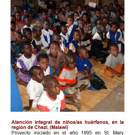
Atención
integral
de
niños/as
huérfanos,
en
la 
región de Chezi, (Malawi)
Proyecto
iniciado
en
el
año
1995
en
St.
Mary 